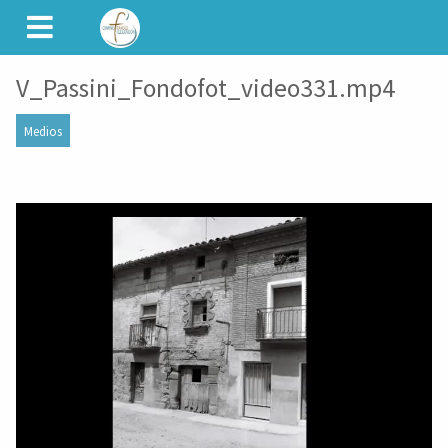
CAMINET
V_Passini_Fondofot_video331.mp4
Medios