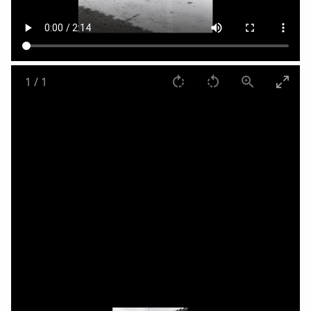
1
/
1